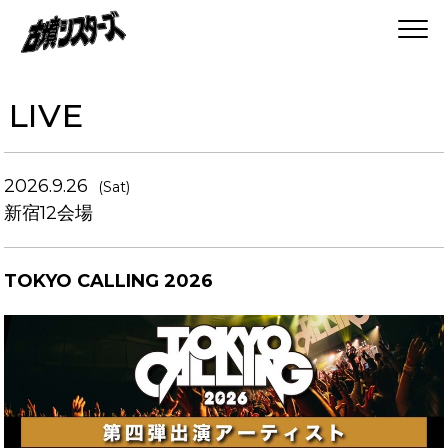
LIVE
2026.9.26
(Sat)
新宿12会場
TOKYO CALLING 2026