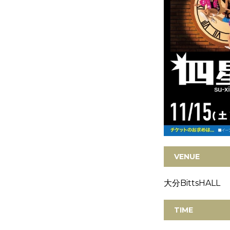
VENUE
大分BittsHALL
TIME