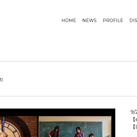
HOME
NEWS
PROFILE
DI
t)
9/
【
【L