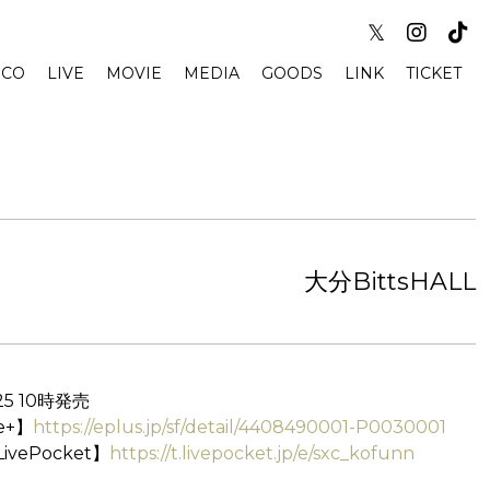
𝕏
SCO
LIVE
MOVIE
MEDIA
GOODS
LINK
TICKET
大分BittsHALL
25 10時発売
e+】
https://eplus.jp/sf/detail/4408490001-P0030001
ivePocket】
https://t.livepocket.jp/e/sxc_kofunn